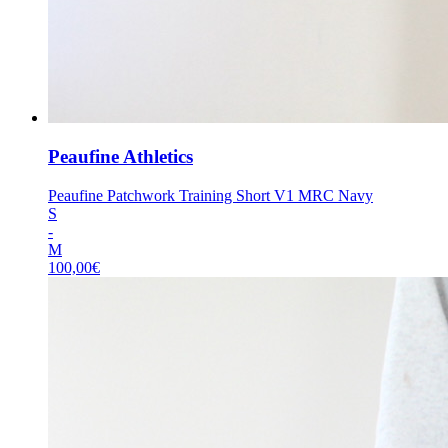
Peaufine Athletics
Peaufine Patchwork Training Short V1 MRC Navy
S
-
M
100,00
€