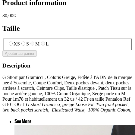
Product information
80,00€
Taille
XS
S
M
L
Ajouter au panier
Description
G Short par Gramicci , Coloris Greige, Fidèle à l'ADN de la marque
née à Yosemite, Coupe Confort, Deux poches devant, deux poches
arrières à scratch, Ceinture Clips, Taille élastique , Patch Tissu sur la
poche arrière gauche, 100% Coton Organique, Serge porte un M
Pour 1m78 et habituellement un 32 us / 42 Fr en taille Pantalon Ref
G101 OGT
G-short Gramicci, greige
Loose Fit, Two front pocket,
two back pocket scratch,
Elasticated Waist,
100% Organic Cotton,
See More