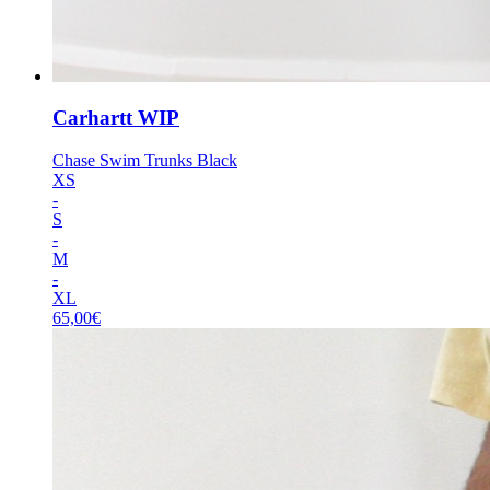
Carhartt WIP
Chase Swim Trunks Black
XS
-
S
-
M
-
XL
65,00
€