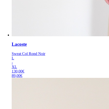
Lacoste
Sweat Col Rond Noir
L
-
XL
130,00
€
89,00
€