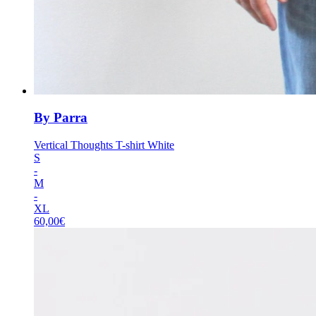
By Parra
Vertical Thoughts T-shirt White
S
-
M
-
XL
60,00
€