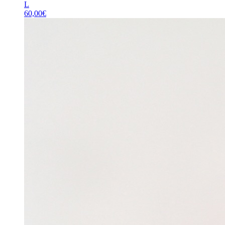
L
60,00
€