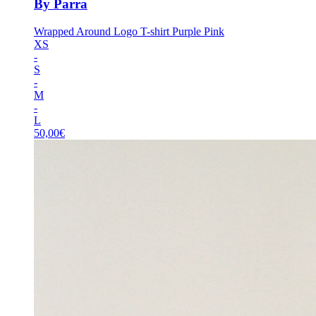
By Parra
Wrapped Around Logo T-shirt Purple Pink
XS
-
S
-
M
-
L
50,00
€