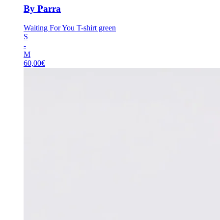
By Parra
Waiting For You T-shirt green
S
-
M
60,00
€