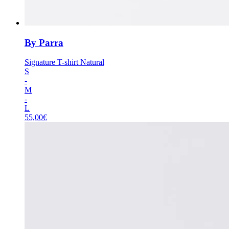
By Parra
Signature T-shirt Natural
S
-
M
-
L
55,00
€