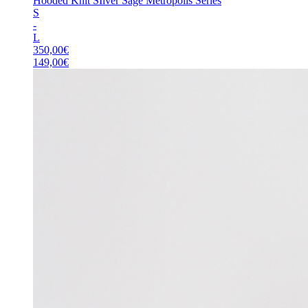
Hooded Knit SIlver Sage Metropolis Series
S
-
L
350,00
€
149,00
€