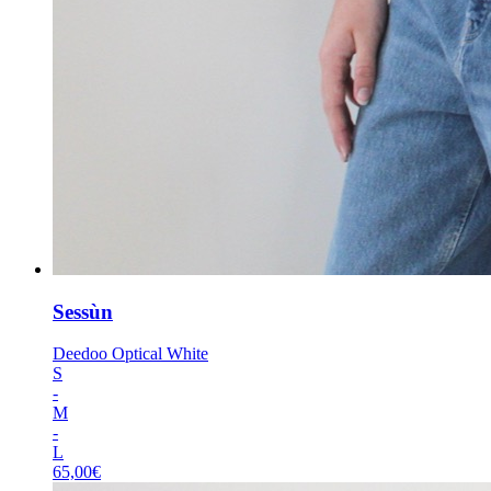
Sessùn
Deedoo Optical White
S
-
M
-
L
65,00
€