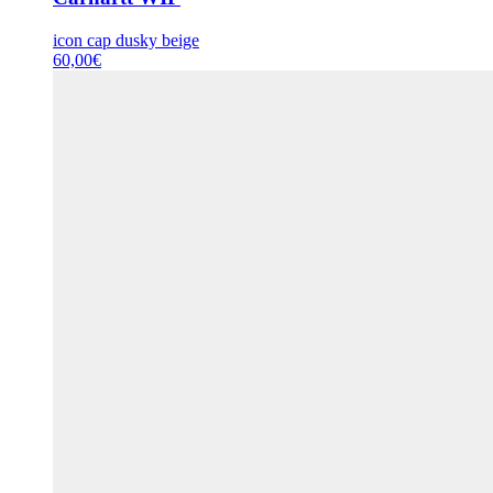
icon cap dusky beige
60,00
€