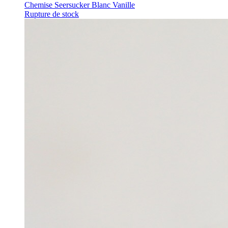
Chemise Seersucker Blanc Vanille
Rupture de stock