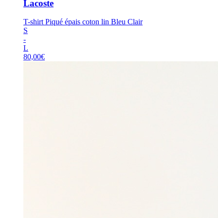
Lacoste
T-shirt Piqué épais coton lin Bleu Clair
S
-
L
80,00
€