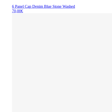
6 Panel Cap Denim Blue Stone Washed
70,00
€