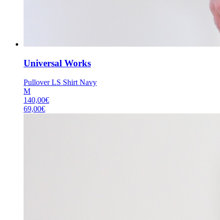
Universal Works
Pullover LS Shirt Navy
M
140,00
€
69,00
€