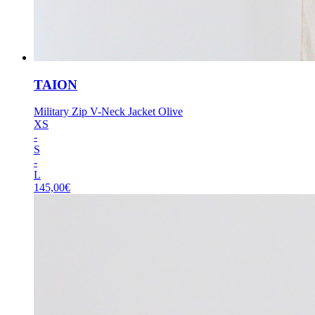
TAION
Military Zip V-Neck Jacket Olive
XS
-
S
-
L
145,00
€