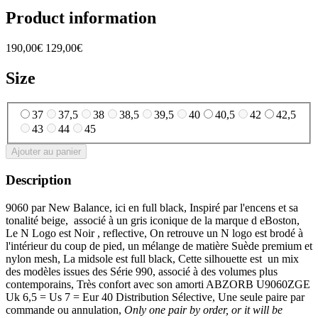
Product information
190,00€
129,00€
Size
37
37,5
38
38,5
39,5
40
40,5
42
42,5
43
44
45
Ajouter au panier
Description
9060 par New Balance, ici en full black, Inspiré par l'encens et sa
tonalité beige, associé à un gris iconique de la marque d eBoston,
Le N Logo est Noir , reflective, On retrouve un N logo est brodé à
l'intérieur du coup de pied, un mélange de matière Suède premium et
nylon mesh, La midsole est full black, Cette silhouette est un mix
des modèles issues des Série 990, associé à des volumes plus
contemporains, Très confort avec son amorti ABZORB U9060ZGE
Uk 6,5 = Us 7 = Eur 40 Distribution Sélective, Une seule paire par
commande ou annulation,
Only one pair by order, or it will be