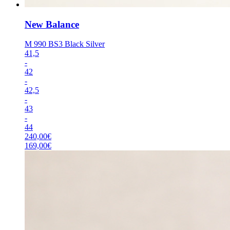
New Balance
M 990 BS3 Black Silver
41,5
-
42
-
42,5
-
43
-
44
240,00
€
169,00
€