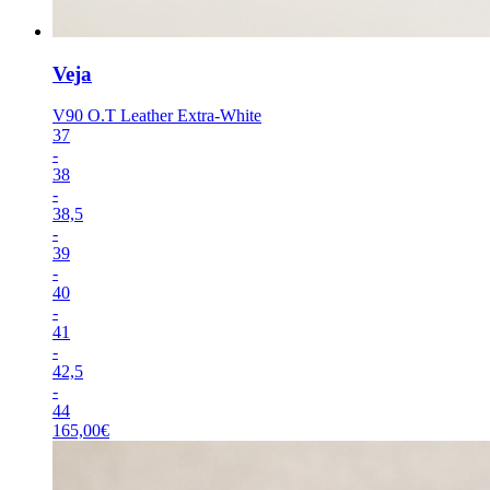
Veja
V90 O.T Leather Extra-White
37
-
38
-
38,5
-
39
-
40
-
41
-
42,5
-
44
165,00
€