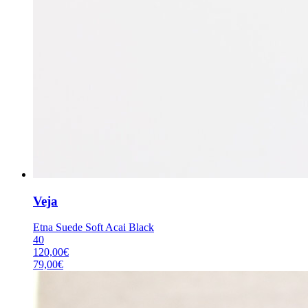
Veja
Etna Suede Soft Acai Black
40
120,00
€
79,00
€