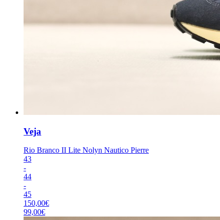
Veja
Rio Branco II Lite Nolyn Nautico Pierre
43
-
44
-
45
150,00
€
99,00
€