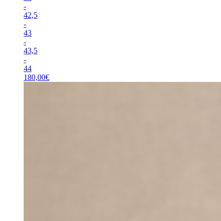
-
42,5
-
43
-
43,5
-
44
180,00
€