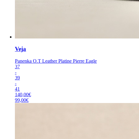
Veja
Panenka O.T Leather Platine Pierre Eagle
37
-
39
-
41
140,00
€
99,00
€