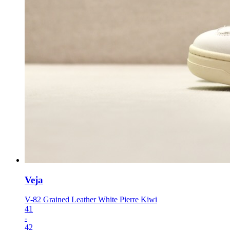
Veja
V-82 Grained Leather White Pierre Kiwi
41
-
42