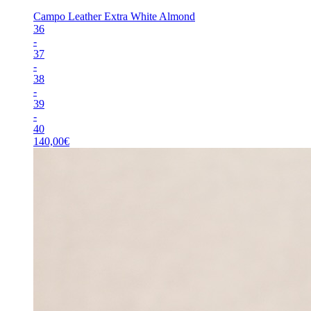
Campo Leather Extra White Almond
36
-
37
-
38
-
39
-
40
140,00
€