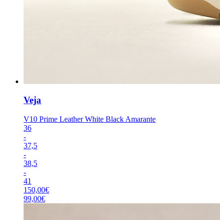
Veja
V10 Prime Leather White Black Amarante
36
-
37,5
-
38,5
-
41
150,00
€
99,00
€