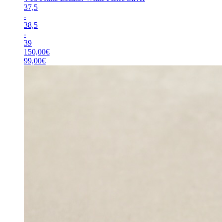
37,5
-
38,5
-
39
150,00
€
99,00
€