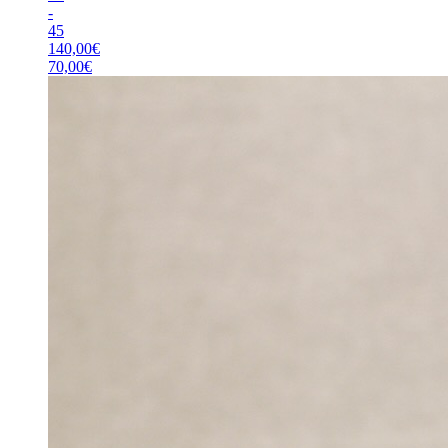
-
45
140,00
€
70,00
€