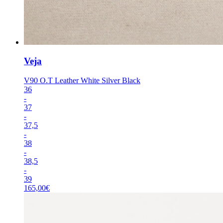
Veja
V90 O.T Leather White Silver Black
36
-
37
-
37,5
-
38
-
38,5
-
39
165,00
€