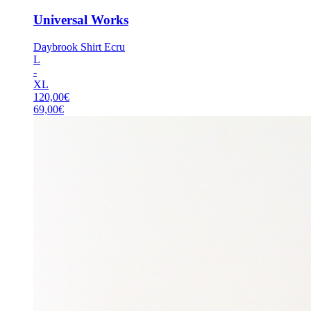
Universal Works
Daybrook Shirt Ecru
L
-
XL
120,00
€
69,00
€