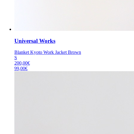
Universal Works
Blanket Kyoto Work Jacket Brown
S
200,00
€
99,00
€