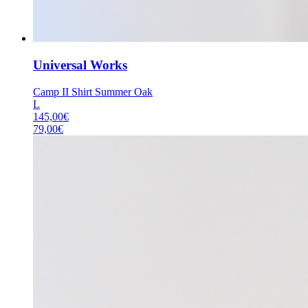
Universal Works
Camp II Shirt Summer Oak
L
145,00
€
79,00
€